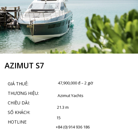
AZIMUT S7
47,900,000 đ – 2 giờ
GIÁ THUÊ:
THƯƠNG HIỆU:
Azimut Yachts
CHIỀU DÀI:
21.3 m
SỐ KHÁCH:
15
HOTLINE
+84 (0) 914 936 186