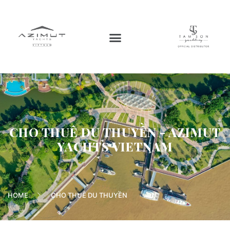
CHO THUÊ DU THUYỀN - AZIMUT
YACHTS VIETNAM
HOME
CHO THUÊ DU THUYỀN