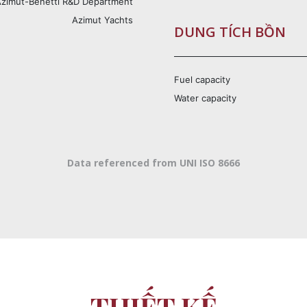
zimut-Benetti R&D Department
Azimut Yachts
DUNG TÍCH BỒN
Fuel capacity
Water capacity
Data referenced from UNI ISO 8666
THIẾT KẾ