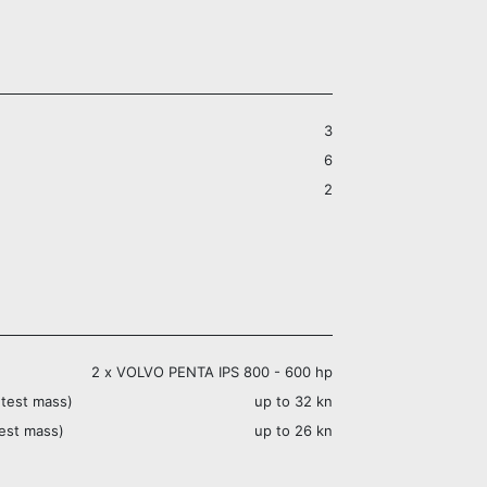
3
6
2
2 x VOLVO PENTA IPS 800 - 600 hp
test mass)
up to 32 kn
est mass)
up to 26 kn