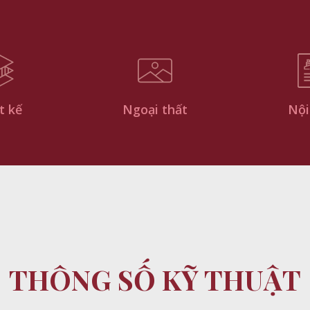
t kế
Ngoại thất
Nội
THÔNG SỐ KỸ THUẬT